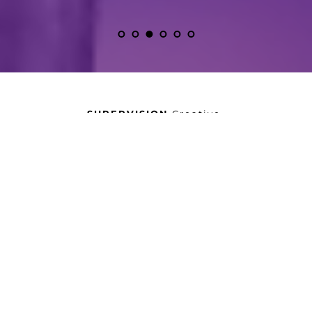
SUPERVISION
 Creative 
Kreativnost bez 
granica...
Inovativnost. Znanje. Iskustvo.
SUPERVISION kreativni studio.
Sa iskustvom od preko 20 
godina u svim tipovima 
kreativnih medija u 
mogućnosti smo da 